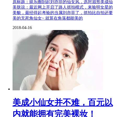
原标题：娱乐圈刮起刘亦菲的仙女风，选对眉形美成仙
美肤说：最近网上开启了路人抓拍模式，来验明女星的
美貌，最经得起考验的当属刘亦菲了，抓拍比自拍还要
美的无死角仙女~ 就算在角落都能美的
2018-04-16
美成小仙女并不难，百元以
内就能拥有完美裸妆！