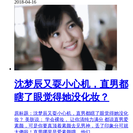
2018-04-16
沈梦辰又耍小心机，直男都
瞎了眼觉得她没化妆？
原标题：沈梦辰又耍小心机，直男都瞎了眼觉得她没化
妆？ 美肤说： 学会裸妆， 让你清纯力满分 都说直男爱
素颜，可是你要真顶着素颜去见男神，丢了印象分可就
太傻啦！直男哪里是爱素颜哦，他们