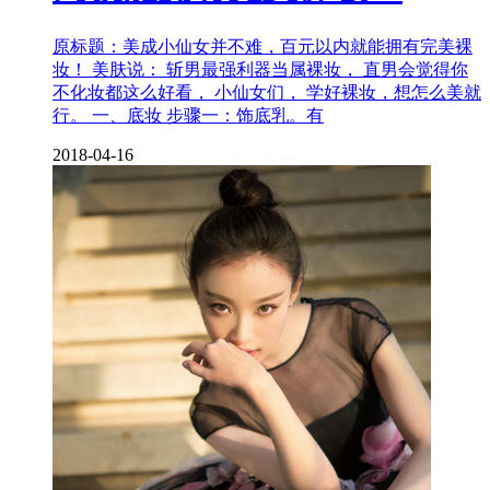
原标题：美成小仙女并不难，百元以内就能拥有完美裸
妆！ 美肤说： 斩男最强利器当属裸妆， 直男会觉得你
不化妆都这么好看， 小仙女们， 学好裸妆，想怎么美就
行。 一、底妆 步骤一：饰底乳。有
2018-04-16