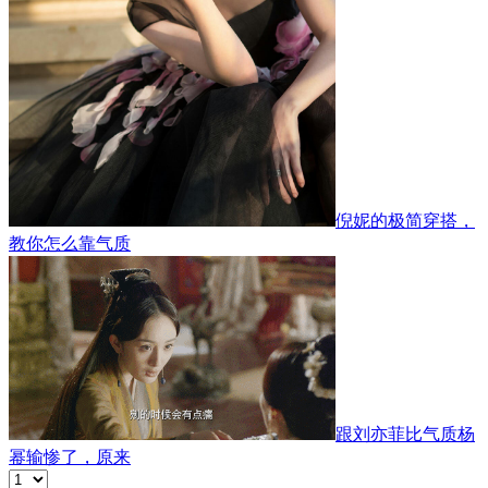
倪妮的极简穿搭，
教你怎么靠气质
跟刘亦菲比气质杨
幂输惨了，原来