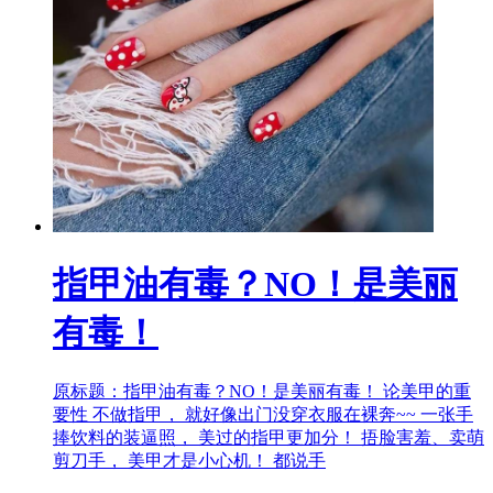
指甲油有毒？NO！是美丽
有毒！
原标题：指甲油有毒？NO！是美丽有毒！ 论美甲的重
要性 不做指甲， 就好像出门没穿衣服在裸奔~~ 一张手
捧饮料的装逼照， 美过的指甲更加分！ 捂脸害羞、卖萌
剪刀手， 美甲才是小心机！ 都说手