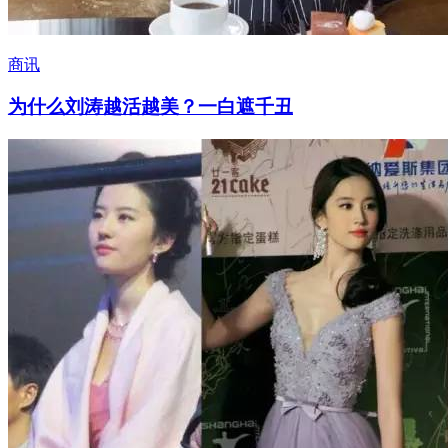
商讯
为什么刘涛越活越美？一白遮千丑