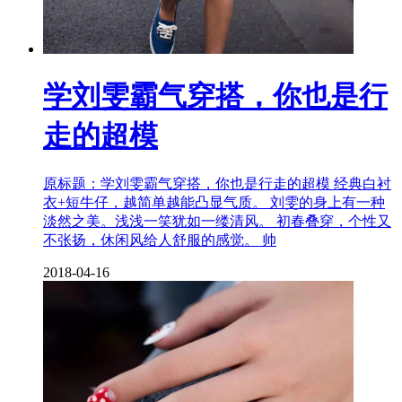
学刘雯霸气穿搭，你也是行
走的超模
原标题：学刘雯霸气穿搭，你也是行走的超模 经典白衬
衣+短牛仔，越简单越能凸显气质。 刘雯的身上有一种
淡然之美。浅浅一笑犹如一缕清风。 初春叠穿，个性又
不张扬，休闲风给人舒服的感觉。 帅
2018-04-16