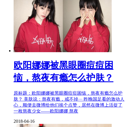
欧阳娜娜被黑眼圈痘痘困
恼，熬夜有瘾怎么护肤？
原标题：欧阳娜娜被黑眼圈痘痘困恼，熬夜有瘾怎么护
肤？ 美肤说：熬夜有瘾，戒不掉··· 昨晚国足看的激动人
心，顺便去微博给他们挨个点赞，居然在微博上活捉了
一枚熬夜少女——欧阳娜娜 熬夜
2018-04-16