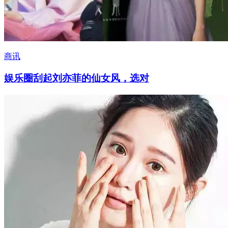
商讯
娱乐圈刮起刘亦菲的仙女风，选对